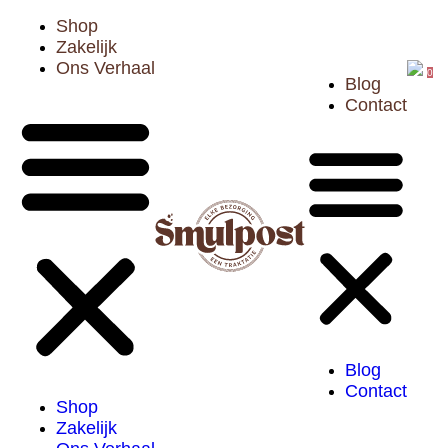
Shop
Zakelijk
Ons Verhaal
0
Blog
Contact
Boterkoek Specu
€
14,95
Blog
Op werkdagen voor 15.00 b
Contact
de volgende dag bezorgd (
Shop
Zakelijk