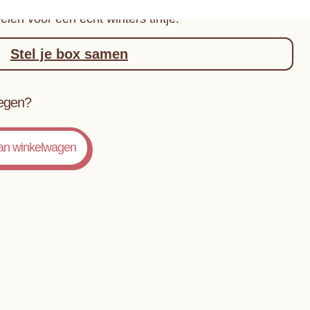
ke boterkoek is net zo smeuïg en zacht maar dan met
en voor een echt winters tintje.
Stel je box samen
oegen?
an winkelwagen