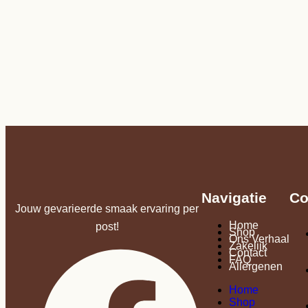
Navigatie
Co
Jouw gevarieerde smaak ervaring per
Home
post!
Shop
Ons Verhaal
Zakelijk
Contact
FAQ
Allergenen
Home
Shop