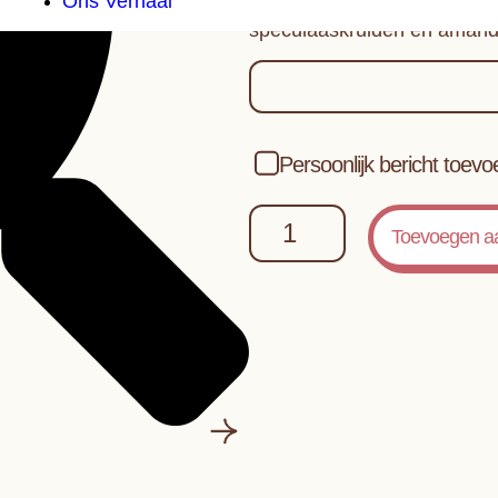
Ons Verhaal
Deze variatie op de klassie
speculaaskruiden en amandel
Persoonlijk bericht toev
Toevoegen a