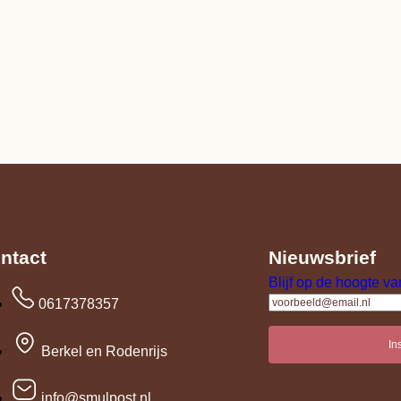
ntact
Nieuwsbrief
Blijf op de hoogte va
0617378357
In
Berkel en Rodenrijs
info@smulpost.nl